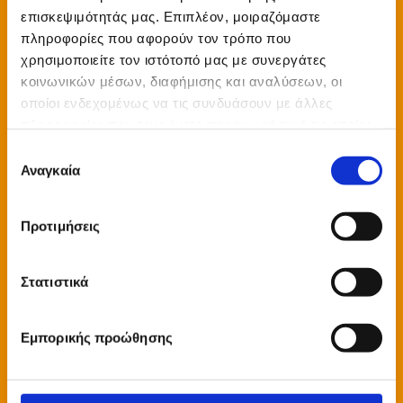
επισκεψιμότητάς μας. Επιπλέον, μοιραζόμαστε
πληροφορίες που αφορούν τον τρόπο που
Όνομα
χρησιμοποιείτε τον ιστότοπό μας με συνεργάτες
κοινωνικών μέσων, διαφήμισης και αναλύσεων, οι
οποίοι ενδεχομένως να τις συνδυάσουν με άλλες
Θέμα
πληροφορίες που τους έχετε παραχωρήσει ή τις οποίες
έχουν συλλέξει σε σχέση με την από μέρους σας χρήση
Επιλογή
των υπηρεσιών τους.
Αναγκαία
συγκατάθεσης
Email
Προτιμήσεις
Σχόλια
Στατιστικά
Εμπορικής προώθησης
Συμφωνώ με την εγγραφή και διατήρηση των προσωπικών
μου δεδομένων και αναγνωρίζω ότι αυτός ο ιστότοπος